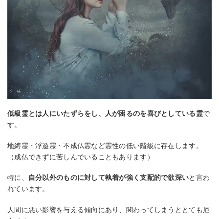
低級霊とは人にいたずらをし、人が困るのを喜びとしている霊
で
す。
地縛霊・浮遊霊・不成仏霊など霊性の低い階級に存在します。
（成仏できずに苦しんでいることもあります）
特に、
自分以外のものに対して執着が強く支配的で欲深い
と言わ
れています。
人間に悪い影響を与える傾向にあり、関わってしまうととても厄