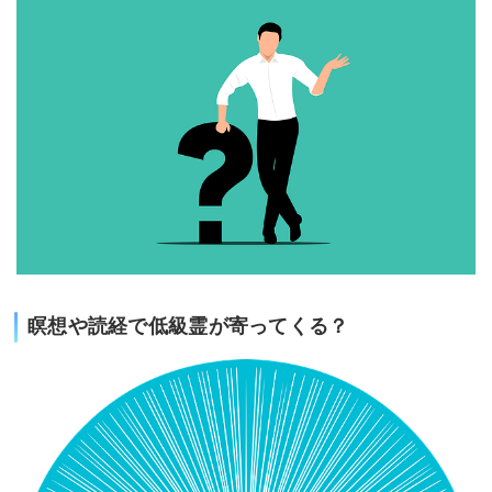
瞑想や読経で低級霊が寄ってくる？