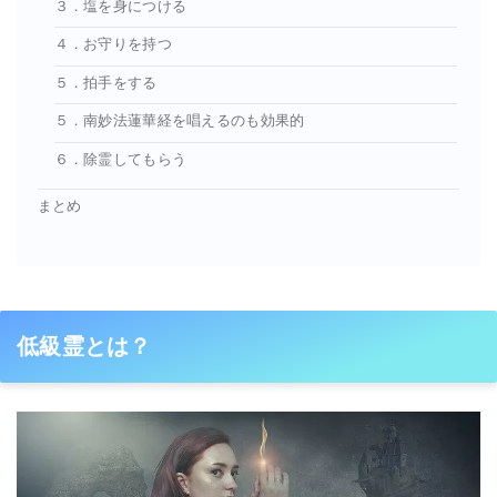
３．塩を身につける
４．お守りを持つ
５．拍手をする
５．南妙法蓮華経を唱えるのも効果的
６．除霊してもらう
まとめ
低級霊とは？