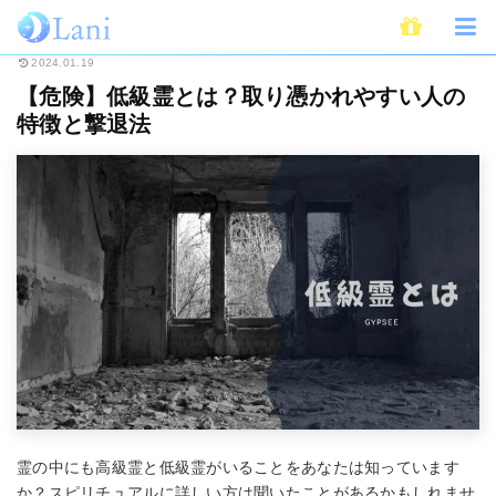
ホーム
スピリチュアル
霊
【危険】低級霊とは？取り憑かれやすい人の
2024.01.19
【危険】低級霊とは？取り憑かれやすい人の
特徴と撃退法
霊の中にも高級霊と低級霊がいることをあなたは知っています
か？スピリチュアルに詳しい方は聞いたことがあるかもしれませ