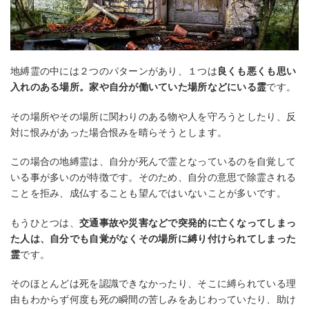
地縛霊の中には２つのパターンがあり、１つは
良くも悪くも思い
入れのある場所。家や自分が働いていた場所などにいる霊
です。
その場所やその場所に関わりのある物や人を守ろうとしたり、反
対に恨みがあった場合恨みを晴らそうとします。
この場合の地縛霊は、自分が死んで霊となっているのを自覚して
いる事が多いのが特徴です。そのため、自分の意思で除霊される
ことを拒み、成仏することも望んではいないことが多いです。
もうひとつは、
交通事故や災害などで突発的に亡くなってしまっ
た人は、自分でも自覚がなくその場所に縛り付けられてしまった
霊
です。
そのほとんどは死を認識できなかったり、そこに縛られている理
由もわからず何度も死の瞬間の苦しみをあじわっていたり、助け