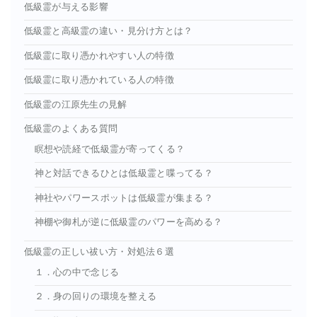
低級霊が与える影響
低級霊と高級霊の違い・見分け方とは？
低級霊に取り憑かれやすい人の特徴
低級霊に取り憑かれている人の特徴
低級霊の江原先生の見解
低級霊のよくある質問
瞑想や読経で低級霊が寄ってくる？
神と対話できるひとは低級霊と喋ってる？
神社やパワースポットは低級霊が集まる？
神棚や御札が逆に低級霊のパワーを高める？
低級霊の正しい祓い方・対処法６選
１．心の中で念じる
２．身の回りの環境を整える