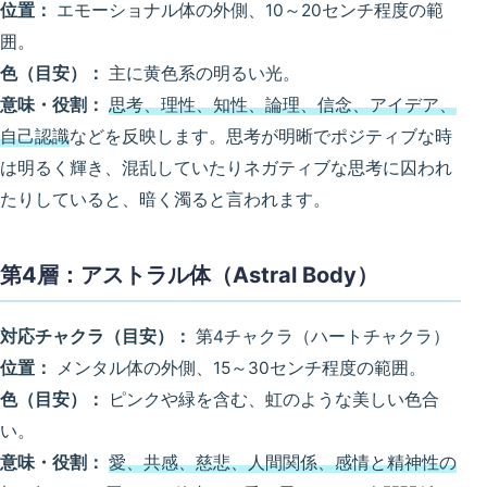
位置：
エモーショナル体の外側、10～20センチ程度の範
囲。
色（目安）：
主に黄色系の明るい光。
意味・役割：
思考、理性、知性、論理、信念、アイデア、
自己認識
などを反映します。思考が明晰でポジティブな時
は明るく輝き、混乱していたりネガティブな思考に囚われ
たりしていると、暗く濁ると言われます。
第4層：アストラル体（Astral Body）
対応チャクラ（目安）：
第4チャクラ（ハートチャクラ）
位置：
メンタル体の外側、15～30センチ程度の範囲。
色（目安）：
ピンクや緑を含む、虹のような美しい色合
い。
意味・役割：
愛、共感、慈悲、人間関係、感情と精神性の