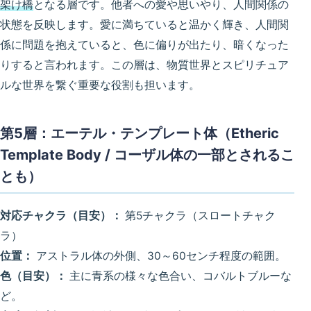
架け橋
となる層です。他者への愛や思いやり、人間関係の
状態を反映します。愛に満ちていると温かく輝き、人間関
係に問題を抱えていると、色に偏りが出たり、暗くなった
りすると言われます。この層は、物質世界とスピリチュア
ルな世界を繋ぐ重要な役割も担います。
第5層：エーテル・テンプレート体（Etheric
Template Body / コーザル体の一部とされるこ
とも）
対応チャクラ（目安）：
第5チャクラ（スロートチャク
ラ）
位置：
アストラル体の外側、30～60センチ程度の範囲。
色（目安）：
主に青系の様々な色合い、コバルトブルーな
ど。