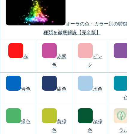
オーラの色・カラー別の特徴と2
種類を徹底解説【完全版】
赤
赤紫
ピン
紫
色
ク
青色
紺色
水色
青
色
緑色
黄緑
深緑
エ
色
色
ラルド