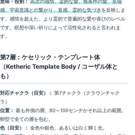
意味・役割：
高次の感情、霊的な愛、無条件の愛、至福
感、宇宙意識との繋がり、直感、霊的な気づき
を反映しま
す。感情を超えた、より霊的で普遍的な愛や喜びのレベル
です。瞑想や深い祈りによって活性化されると言われま
す。
第7層：ケセリック・テンプレート体
（Ketheric Template Body / コーザル体と
も）
対応チャクラ（目安）：
第7チャクラ（クラウンチャク
ラ）
位置：
最も外側の層、80～100センチかそれ以上の範囲。
卵型で全ての層を包む。
色（目安）：
金色や銀色、あるいは白く輝く光。