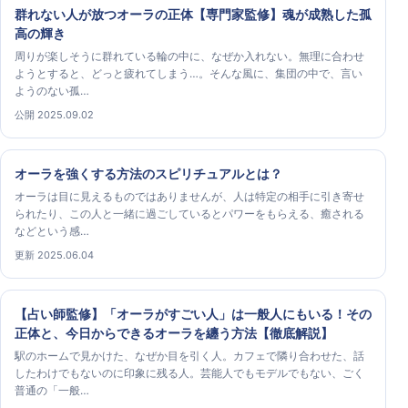
群れない人が放つオーラの正体【専門家監修】魂が成熟した孤
高の輝き
周りが楽しそうに群れている輪の中に、なぜか入れない。無理に合わせ
ようとすると、どっと疲れてしまう…。そんな風に、集団の中で、言い
ようのない孤…
公開 2025.09.02
オーラを強くする方法のスピリチュアルとは？
オーラは目に見えるものではありませんが、人は特定の相手に引き寄せ
られたり、この人と一緒に過ごしているとパワーをもらえる、癒される
などという感…
更新 2025.06.04
【占い師監修】「オーラがすごい人」は一般人にもいる！その
正体と、今日からできるオーラを纏う方法【徹底解説】
駅のホームで見かけた、なぜか目を引く人。カフェで隣り合わせた、話
したわけでもないのに印象に残る人。芸能人でもモデルでもない、ごく
普通の「一般…