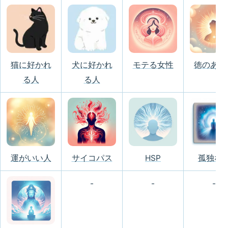
猫に好かれ
犬に好かれ
モテる女性
徳のある
る人
る人
運がいい人
サイコパス
HSP
孤独な
-
-
-