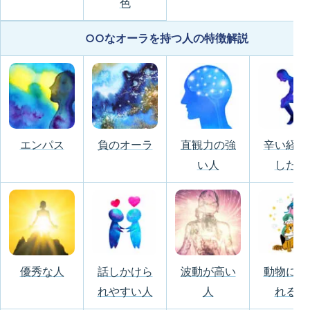
色
○○なオーラを持つ人の特徴解説
エンパス
負のオーラ
直観力の強
辛い経験
い人
した人
優秀な人
話しかけら
波動が高い
動物に好
れやすい人
人
れる人