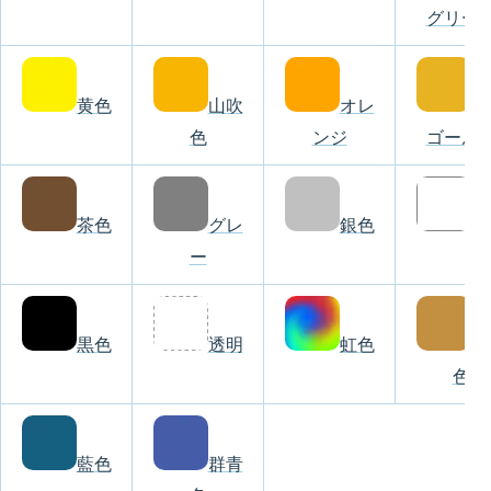
グリー
黄色
山吹
オレ
金
色
ンジ
ゴール
茶色
グレ
銀色
白
ー
黒色
透明
虹色
黄
色
藍色
群青