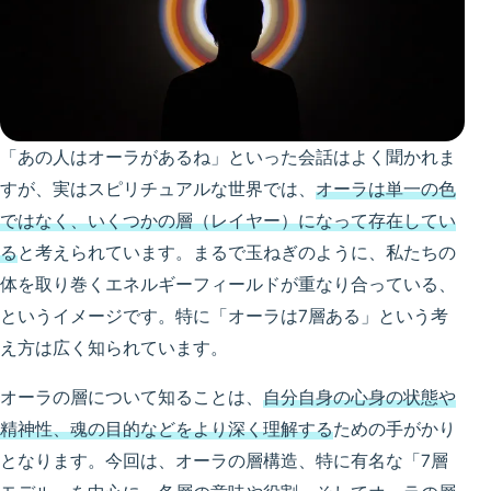
「あの人はオーラがあるね」といった会話はよく聞かれま
すが、実はスピリチュアルな世界では、
オーラは単一の色
ではなく、いくつかの層（レイヤー）になって存在してい
る
と考えられています。まるで玉ねぎのように、私たちの
体を取り巻くエネルギーフィールドが重なり合っている、
というイメージです。特に「オーラは7層ある」という考
え方は広く知られています。
オーラの層について知ることは、
自分自身の心身の状態や
精神性、魂の目的などをより深く理解する
ための手がかり
となります。今回は、オーラの層構造、特に有名な「7層