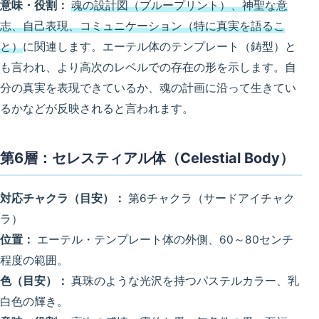
意味・役割：
魂の設計図（ブループリント）、神聖な意
志、自己表現、コミュニケーション（特に真実を語るこ
と）
に関連します。エーテル体のテンプレート（鋳型）と
も言われ、より高次のレベルでの存在の形を示します。自
分の真実を表現できているか、魂の計画に沿って生きてい
るかなどが反映されると言われます。
第6層：セレスティアル体（Celestial Body）
対応チャクラ（目安）：
第6チャクラ（サードアイチャク
ラ）
位置：
エーテル・テンプレート体の外側、60～80センチ
程度の範囲。
色（目安）：
真珠のような光沢を持つパステルカラー、乳
白色の輝き。