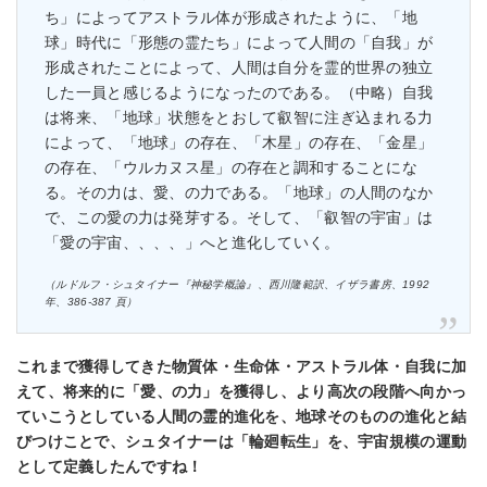
ち」によってアストラル体が形成されたように、「地
球」時代に「形態の霊たち」によって⼈間の「⾃我」が
形成されたことによって、⼈間は⾃分を霊的世界の独⽴
した⼀員と感じるようになったのである。（中略）⾃我
は将来、「地球」状態をとおして叡智に注ぎ込まれる⼒
によって、「地球」の存在、「⽊星」の存在、「⾦星」
の存在、「ウルカヌス星」の存在と調和することにな
る。その⼒は、愛、の⼒である。「地球」の⼈間のなか
で、この愛の⼒は発芽する。そして、「叡智の宇宙」は
「愛の宇宙、、、、」へと進化していく。
（ルドルフ・シュタイナー『神秘学概論』、⻄川隆範訳、イザラ書房、1992
年、386-387 ⾴）
これまで獲得してきた物質体・⽣命体・アストラル体・⾃我に加
えて、将来的に「愛、の⼒」を獲得し、より⾼次の段階へ向かっ
ていこうとしている⼈間の霊的進化を、地球そのものの進化と結
びつけことで、シュタイナーは「輪廻転⽣」を、宇宙規模の運動
として定義したんですね！