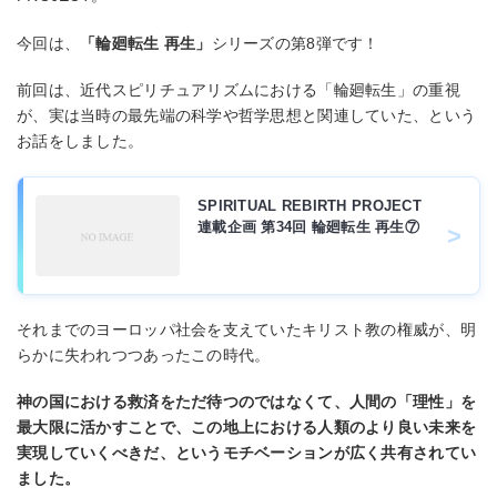
今回は、
「輪廻転⽣ 再⽣」
シリーズの第8弾です！
前回は、近代スピリチュアリズムにおける「輪廻転⽣」の重視
が、実は当時の最先端の科学や哲学思想と関連していた、という
お話をしました。
SPIRITUAL REBIRTH PROJECT
連載企画 第34回 輪廻転⽣ 再⽣⑦
それまでのヨーロッパ社会を⽀えていたキリスト教の権威が、明
らかに失われつつあったこの時代。
神の国における救済をただ待つのではなくて、⼈間の「理性」を
最⼤限に活かすことで、この地上における⼈類のより良い未来を
実現していくべきだ、というモチベーションが広く共有されてい
ました。