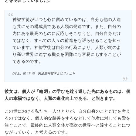
とを明⾔していました。
神智学徒がいつも⼼に留めているのは、⾃分も他の⼈達
も共にその構成員である⼈類の発達です。また、⾃分の
内にある最⾼のものに反応しそこなうと、⾃分⾃⾝だけ
ではなく、すべての⼈々の前進をも遅らせることを知っ
ています。神智学徒は⾃分の⾏為により、⼈類が次のよ
り⾼い世界に達する機会を困難にも容易にもすることが
できるのです。
(同上、第 12 章「実践的神智学とは？」より
彼⼥は、個⼈が「輪廻」の学びを繰り返した先にあるものは、個
⼈の幸福ではなく、⼈類の進化向上である、と説きます。
この世における私たち⼀⼈ひとりが、⾃分⾃⾝のことだけを考え
るのではなく、個⼈的な慈善をするなどして他者に対しても愛を
注ぐことで、最終的に⼈類全体が⾼次の世界へと達することにつ
ながっていく、と考えるのです。