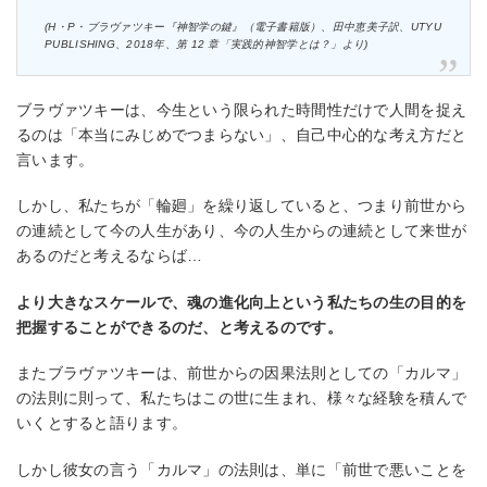
(H・P・ブラヴァツキー『神智学の鍵』（電⼦書籍版）、⽥中恵美⼦訳、UTYU
PUBLISHING、2018年、第 12 章「実践的神智学とは？」より)
ブラヴァツキーは、今⽣という限られた時間性だけで⼈間を捉え
るのは「本当にみじめでつまらない」、⾃⼰中⼼的な考え⽅だと
⾔います。
しかし、私たちが「輪廻」を繰り返していると、つまり前世から
の連続として今の⼈⽣があり、今の⼈⽣からの連続として来世が
あるのだと考えるならば…
より⼤きなスケールで、魂の進化向上という私たちの⽣の⽬的を
把握することができるのだ、と考えるのです。
またブラヴァツキーは、前世からの因果法則としての「カルマ」
の法則に則って、私たちはこの世に⽣まれ、様々な経験を積んで
いくとすると語ります。
しかし彼⼥の⾔う「カルマ」の法則は、単に「前世で悪いことを