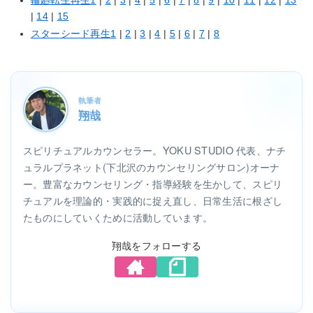
|
14
|
15
スターシード再生1
|
2
|
3
|
4
|
5
|
6
|
7
|
8
執筆者
翔哉
スピリチュアルカウンセラー。YOKU STUDIO 代表、ナチ
ュラルプラネット(下北沢のカウンセリングサロン)オーナ
ー。豊富なカウンセリング・指導経験を生かして、スピリ
チュアルを理論的・実践的に捉え直し、日常生活に根ざし
たものにしていくために活動しています。
翔哉をフォローする