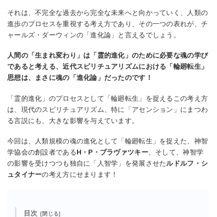
それは、不完全な過去から完全な未来へと向かっていく、⼈類の
進歩のプロセスを重視する考え⽅であり、その⼀つの表れが、チ
ャールズ・ダーウィンの「進化論」と⾔えるでしょう。
⼈間の「⽣まれ変わり」は「霊的進化」のために必要な魂の学び
であると考える、近代スピリチュアリズムにおける「輪廻転⽣」
思想は、まさに魂の「進化論」だったのです！
「霊的進化」のプロセスとして「輪廻転⽣」を捉えるこの考え⽅
は、現代のスピリチュアリズム、特に「アセンション」にまつわ
る⾔説にも、⼤きな影響を与えています。
今回は、⼈類規模の魂の進化として「輪廻転⽣」を捉えた、神智
学協会の創設者である
H・P・ブラヴァツキー
、そして、神智学
の影響を受けつつも独⾃に「⼈智学」を発展させた
ルドルフ・シ
ュタイナー
の考え⽅にせまります！
目次