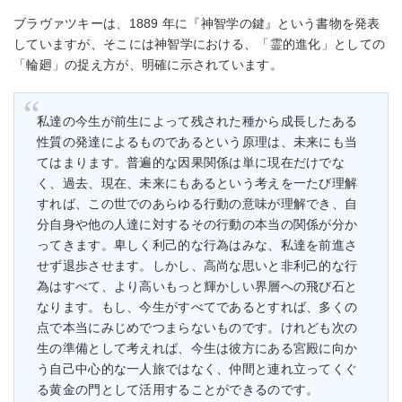
ブラヴァツキーは、1889 年に『神智学の鍵』という書物を発表
していますが、そこには神智学における、「霊的進化」としての
「輪廻」の捉え⽅が、明確に⽰されています。
私達の今⽣が前⽣によって残された種から成⻑したある
性質の発達によるものであるという原理は、未来にも当
てはまります。普遍的な因果関係は単に現在だけでな
く、過去、現在、未来にもあるという考えを⼀たび理解
すれば、この世でのあらゆる⾏動の意味が理解でき、⾃
分⾃⾝や他の⼈達に対するその⾏動の本当の関係が分か
ってきます。卑しく利⼰的な⾏為はみな、私達を前進さ
せず退歩させます。しかし、⾼尚な思いと⾮利⼰的な⾏
為はすべて、より⾼いもっと輝かしい界層への⾶び⽯と
なります。もし、今⽣がすべてであるとすれば、多くの
点で本当にみじめでつまらないものです。けれども次の
⽣の準備として考えれば、今⽣は彼⽅にある宮殿に向か
う⾃⼰中⼼的な⼀⼈旅ではなく、仲間と連れ⽴ってくぐ
る⻩⾦の⾨として活⽤することができるのです。