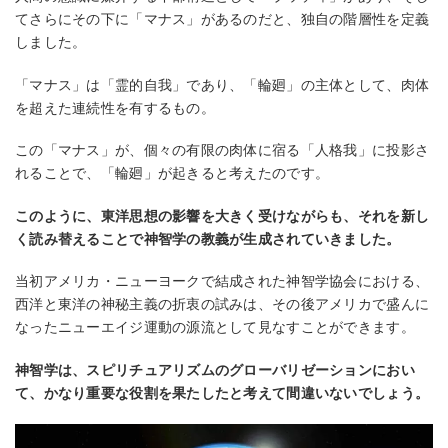
てさらにその下に「マナス」があるのだと、独⾃の階層性を定義
しました。
「マナス」は「霊的⾃我」であり、「輪廻」の主体として、⾁体
を超えた連続性を有するもの。
この「マナス」が、個々の有限の⾁体に宿る「⼈格我」に投影さ
れることで、「輪廻」が起きると考えたのです。
このように、東洋思想の影響を⼤きく受けながらも、それを新し
く読み替えることで神智学の教義が⽣成されていきました。
当初アメリカ・ニューヨークで結成された神智学協会における、
⻄洋と東洋の神秘主義の折衷の試みは、その後アメリカで盛んに
なったニューエイジ運動の源流として⾒なすことができます。
神智学は、スピリチュアリズムのグローバリゼーションにおい
て、かなり重要な役割を果たしたと考えて間違いないでしょう。