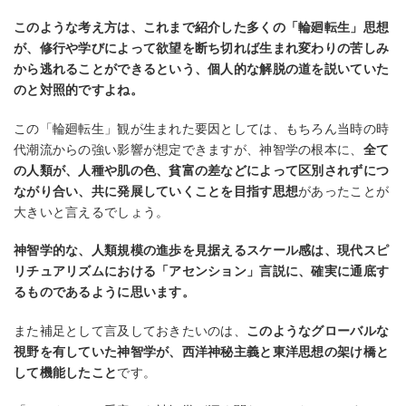
このような考え⽅は、これまで紹介した多くの「輪廻転⽣」思想
が、修⾏や学びによって欲望を断ち切れば⽣まれ変わりの苦しみ
から逃れることができるという、個⼈的な解脱の道を説いていた
のと対照的ですよね。
この「輪廻転⽣」観が⽣まれた要因としては、もちろん当時の時
代潮流からの強い影響が想定できますが、神智学の根本に、
全て
の⼈類が、⼈種や肌の⾊、貧富の差などによって区別されずにつ
ながり合い、共に発展していくことを⽬指す思想
があったことが
⼤きいと⾔えるでしょう。
神智学的な、⼈類規模の進歩を⾒据えるスケール感は、現代スピ
リチュアリズムにおける「アセンション」⾔説に、確実に通底す
るものであるように思います。
また補⾜として⾔及しておきたいのは、
このようなグローバルな
視野を有していた神智学が、⻄洋神秘主義と東洋思想の架け橋と
して機能したこと
です。