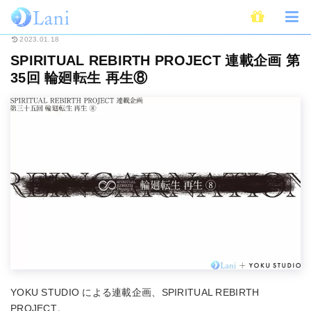
ホーム
連載
Spiritual Rebirth Project
SPIRITUAL REBIRTH PROJE
2023.01.18
SPIRITUAL REBIRTH PROJECT 連載企画 第
35回 輪廻転⽣ 再⽣⑧
YOKU STUDIO による連載企画、SPIRITUAL REBIRTH
PROJECT。