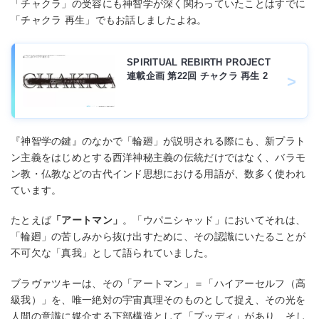
「チャクラ」の受容にも神智学が深く関わっていたことはすでに
「チャクラ 再⽣」でもお話しましたよね。
SPIRITUAL REBIRTH PROJECT
連載企画 第22回 チャクラ 再生 2
『神智学の鍵』のなかで「輪廻」が説明される際にも、新プラト
ン主義をはじめとする⻄洋神秘主義の伝統だけではなく、バラモ
ン教・仏教などの古代インド思想における⽤語が、数多く使われ
ています。
たとえば
「アートマン」
。「ウパニシャッド」においてそれは、
「輪廻」の苦しみから抜け出すために、その認識にいたることが
不可⽋な「真我」として語られていました。
ブラヴァツキーは、その「アートマン」＝「ハイアーセルフ（⾼
級我）」を、唯⼀絶対の宇宙真理そのものとして捉え、その光を
⼈間の意識に媒介する下部構造として「ブッディ」があり、そし