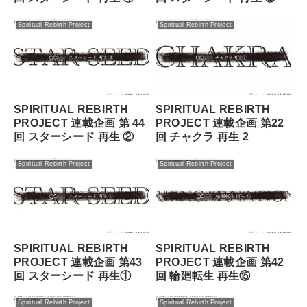
Spiritual Rebirth Project
Spiritual Rebirth Project
SPIRITUAL REBIRTH
SPIRITUAL REBIRTH
PROJECT 連載企画 第 44
PROJECT 連載企画 第22
回 スターシード 再⽣ ②
回 チャクラ 再生 2
Spiritual Rebirth Project
Spiritual Rebirth Project
SPIRITUAL REBIRTH
SPIRITUAL REBIRTH
PROJECT 連載企画 第43
PROJECT 連載企画 第42
回 スターシード 再⽣①
回 輪廻転⽣ 再⽣⑮
Spiritual Rebirth Project
Spiritual Rebirth Project