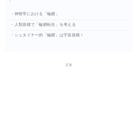
・神智学における「輪廻」
・⼈類規模で「輪廻転⽣」を考える
・シュタイナー的「輪廻」は宇宙規模！
広告