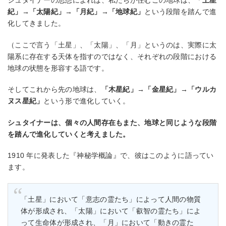
シュタイナーの思想によれば、私たちが住むこの地球は、
「⼟星
紀」→「太陽紀」→「⽉紀」→「地球紀」
という段階を踏んで進
化してきました。
（ここで⾔う「⼟星」、「太陽」、「⽉」というのは、実際に太
陽系に存在する天体を指すのではなく、それぞれの段階における
地球の状態を形容する語です。
そしてこれから先の地球は、
「⽊星紀」→「⾦星紀」→「ウルカ
ヌス星紀」
という形で進化していく。
シュタイナーは、個々の⼈間存在もまた、地球と同じような段階
を踏んで進化していくと考えました。
1910 年に発表した『神秘学概論』で、彼はこのように語ってい
ます。
「⼟星」において「意志の霊たち」によって⼈間の物質
体が形成され、「太陽」において「叡智の霊たち」によ
って⽣命体が形成され、「⽉」において「動きの霊た