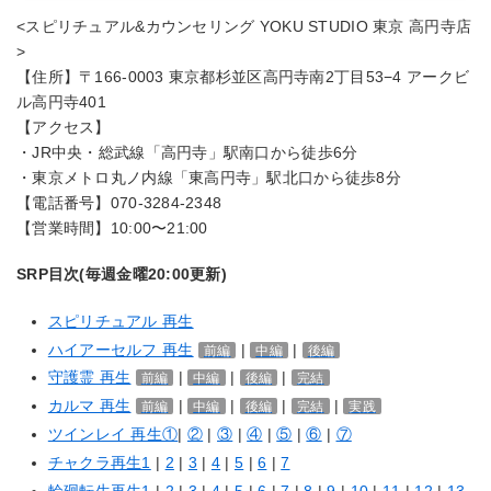
<スピリチュアル&カウンセリング YOKU STUDIO 東京 高円寺店
>
【住所】〒166-0003 東京都杉並区高円寺南2丁目53−4 アークビ
ル高円寺401
【アクセス】
・JR中央・総武線「高円寺」駅南口から徒歩6分
・東京メトロ丸ノ内線「東高円寺」駅北口から徒歩8分
【電話番号】070-3284-2348
【営業時間】10:00〜21:00
SRP目次(毎週金曜20:00更新)
スピリチュアル 再生
ハイアーセルフ 再生
|
|
前編
中編
後編
守護霊 再生
|
|
|
前編
中編
後編
完結
カルマ 再生
|
|
|
|
前編
中編
後編
完結
実践
ツインレイ 再生①
|
②
|
③
|
④
|
⑤
|
⑥
|
⑦
チャクラ再生1
|
2
|
3
|
4
|
5
|
6
|
7
輪廻転生再生1
|
2
|
3
|
4
|
5
|
6
|
7
|
8
|
9
|
10
|
11
|
12
|
13