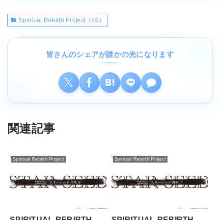
Spiritual Rebirth Project（50）
皆さんのシェアが誰かの光になります
関連記事
Spiritual Rebirth Project
Spiritual Rebirth Project
SPIRITUAL REBIRTH
SPIRITUAL REBIRTH