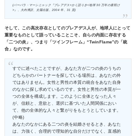
(バーバラ・マーシニャック『プレアデス+かく語りき<地球 30 万年の夜明け
>』、大内博訳、太陽出版、2004 年、31 頁)
そして、この高次存在としてのプレアデス人が、地球人にとって
重要なものとして語っていることこそ、自らの内面に存在する
「二つの炎」、つまり「ツインフレーム」“TwinFlame”の「統
合」なのです。
すでに述べたことですが、あなた方が二つの炎のうちの
どちらかのパートナーを探している場所は、あなたの外
ではありません。女性と男性の本質の統合をあなた自身
のなかに探し求めているのです。女性と男性の本質が一
つの全体を構成します。このように全体となった人々
が、信頼と、意欲と、選択に基づいた人間関係におい
て、他の全体的な人々と繋がりをもとうとしています。
(中略)
あなたのなかにある二つの炎を結婚させるとき、あなた
は、力強く、合理的で理知的な自分だけでなく、直感的