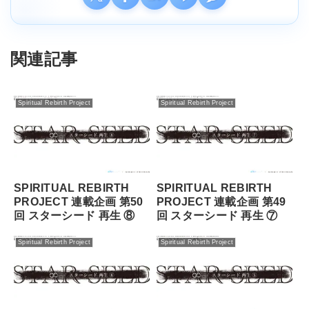
関連記事
Spiritual Rebirth Project
Spiritual Rebirth Project
SPIRITUAL REBIRTH
SPIRITUAL REBIRTH
PROJECT 連載企画 第50
PROJECT 連載企画 第49
回 スターシード 再⽣ ⑧
回 スターシード 再⽣ ⑦
Spiritual Rebirth Project
Spiritual Rebirth Project