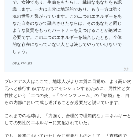
で、女神であり、生命をもたらし、繊細なあなたをも認
識します。一方は非常に地球的であり、もう一方は強く
魂の世界と繋がっています。この二つのエネルギーをあ
なた自身のなかで融合させたならば、そのあなたと同じ
ような資質をもったパートナーを見つけることが絶対に
必要です。この二つのエネルギーを統合したとき、全体
的な存在になっていない人とは決してやっていけないで
しょう。
(同上 266 頁)
プレアデス人はここで、地球人がより本質に目覚め、より高い次
元へと移行する(すなわちアセンションする)ために、男性性と女
性性という「二つの炎」=「ツインフレーム」の「結婚」を、自
らの内部において成し遂げることが必要だと説いています。
これまでの地球は、「力強く、合理的で理知的な」エネルギーと
しての男性的エネルギーに支配されていた。
でも、原初においてはたしかに重要なものとして、「直感的で、