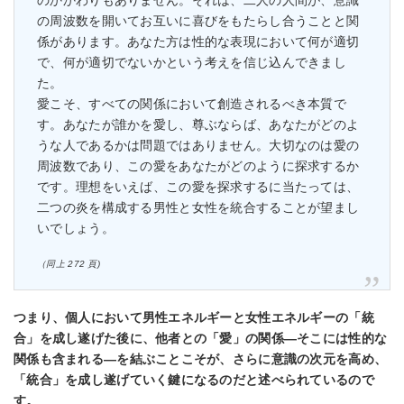
のかかわりもありません。それは、⼆⼈の⼈間が、意識
の周波数を開いてお互いに喜びをもたらし合うことと関
係があります。あなた⽅は性的な表現において何が適切
で、何が適切でないかという考えを信じ込んできまし
た。
愛こそ、すべての関係において創造されるべき本質で
す。あなたが誰かを愛し、尊ぶならば、あなたがどのよ
うな⼈であるかは問題ではありません。⼤切なのは愛の
周波数であり、この愛をあなたがどのように探求するか
です。理想をいえば、この愛を探求するに当たっては、
⼆つの炎を構成する男性と⼥性を統合することが望まし
いでしょう。
（同上 272 ⾴)
つまり、個⼈において男性エネルギーと⼥性エネルギーの「統
合」を成し遂げた後に、他者との「愛」の関係―そこには性的な
関係も含まれる―を結ぶことこそが、さらに意識の次元を⾼め、
「統合」を成し遂げていく鍵になるのだと述べられているので
す。