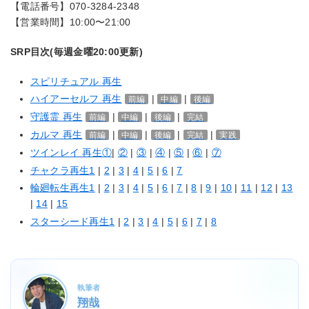
【電話番号】070-3284-2348
【営業時間】10:00〜21:00
SRP目次(毎週金曜20:00更新)
スピリチュアル 再生
ハイアーセルフ 再生
|
|
前編
中編
後編
守護霊 再生
|
|
|
前編
中編
後編
完結
カルマ 再生
|
|
|
|
前編
中編
後編
完結
実践
ツインレイ 再生①
|
②
|
③
|
④
|
⑤
|
⑥
|
⑦
チャクラ再生1
|
2
|
3
|
4
|
5
|
6
|
7
輪廻転生再生1
|
2
|
3
|
4
|
5
|
6
|
7
|
8
|
9
|
10
|
11
|
12
|
13
|
14
|
15
スターシード再生1
|
2
|
3
|
4
|
5
|
6
|
7
|
8
執筆者
翔哉