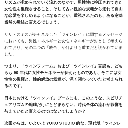
リズムが求められていく流れのなかで、男性性に抑圧されてきた
⼥性性を復権させること、そして古い性的な規範から逃れて⾃由
な恋愛を楽しめるようになることが、重視されたのも、ある意味
当然の帰結と⾔えるでしょう。
リサ・スミスがチャネルした「ツインレイ」に関するメッセージ
においても、男性エネルギーと⼥性エネルギーが対として考えら
れており、その⼆つの「統合」が何よりも重要だと説かれていま
した。
つまり、「ツインフレーム」および「ツインレイ」⾔説も、どち
らも 90 年代に⼥性チャネラーが伝えたものであり、そこには⼥
性性の復権と、性的解放の気運が、深く関わっていたと考えられ
るのです。
⽇本における「ツインレイ」ブームにも、このような、スピリチ
ュアリズムの範疇だけにとどまらない、時代全体の流れが影響を
与えていたと⾔えるのではないでしょうか？
次回からは、いよいよ YOKU STUDIO 的な、現代版「ツインレ