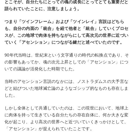
とこそが、⾃分たちにとっての魂の成⻑にとってとても重要だと
語られていたことに、注意しましょう。
つまり「ツインフレーム」および「ツインレイ」⾔説はどちら
も、⾃分の内⾯の「統合」を経て他者と「統合」していくプロセ
スが、この地球で⾁体を持ちながらにして⾼次元の世界に近づい
ていく「アセンション」につながる鍵だと述べていたのです。
90年代当時は、世紀末という⽂字通りの時代の転換点であり、そ
の影響もあってか、魂の次元上昇としての「アセンション」につ
いての議論が活発化した時期でした。
当時のアセンション⾔説のなかには、ノストラダムスの⼤予⾔な
どと結びついた地球滅亡論のようなゴシップ的なものも存在しま
した。
しかし全体として共通していたのは、この現世において、地球上
に⾁体を持って⽣きている⾃分たちの存在⾃体に、何か⼤きな変
化が起こり、より⾼次の世界へと近づいていくきっかけとして、
「アセンション」が捉えられていたことです。