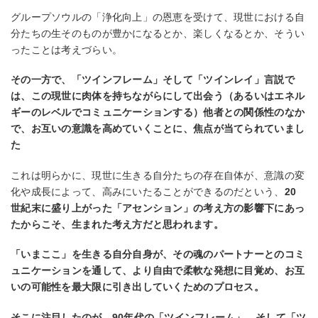
グループソウルの「浄化向上」の恩恵を受けて、現世における⾃
分たちの⽣そのものが豊かになるとか、楽しくなるとか、そうい
ったことは考えづらい。
その⼀⽅で、「ツインフレーム」そして「ツインレイ」⾔説で
は、この現世に⾁体を持ちながらにして出会う（あるいはエネル
ギーのレベルでコミュニケーションする）他者との関係性のなか
で、お互いの意識を⾼めていくことに、焦点が当てられていまし
た
これは明らかに、現世に⽣きる⾃分たちの存在⾃体が、意識の変
化や成⻑によって、⾼みにいたることができるのだという、
20
世紀末に盛り上がった「アセンション」の考え⽅の影響下にあっ
たからこそ、⽣まれた考え⽅だと思われます。
「いまここ」を⽣きる⾃分⾃⾝が、その魂のパートナーとのコミ
ュニケーションを通して、より⾃由で柔軟な発想に⽬覚め、お互
いの可能性を最⼤限に引き出していくためのプロセス。
そこに注⽬したのが、90年代の「ツインフレーム」、そして「ツ