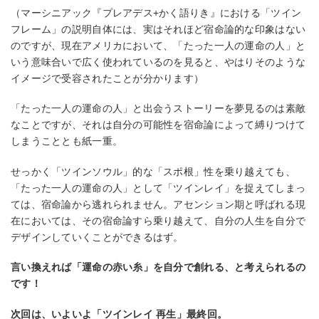
（マーシニアック『プレアデス+かく語りき』における「ツイン
フレーム」の説明⾃体には、実はそれほど宿命論的な印象はない
のですが、現在アメリカにおいて、「たった⼀⼈の運命の⼈」と
いう意味合いで広く使われているのを⾒ると、やはりそのような
イメージで受容されたことが分かります）
「たった⼀⼈の運命の⼈」と出会うストーリーを夢⾒るのは素敵
なことですが、それは⾃分の可能性を宿命論によって縛りつけて
しまうこととも紙⼀重。
せっかく「ツインソウル」的な「スポ根」性を乗り越えても、
「たった⼀⼈の運命の⼈」として「ツインレイ」を捉えてしまっ
ては、宿命論から逃れられません。アセンション期と呼ばれる現
在においては、その宿命論すら乗り越えて、⾃分の⼈⽣を⾃分で
デザインしていくことができるはず。
⾔い換えれば「運命の⾚い⽷」を⾃分で創れる、と考えられるの
です！
次回は、いよいよ「ツインレイ 再⽣」最終回。