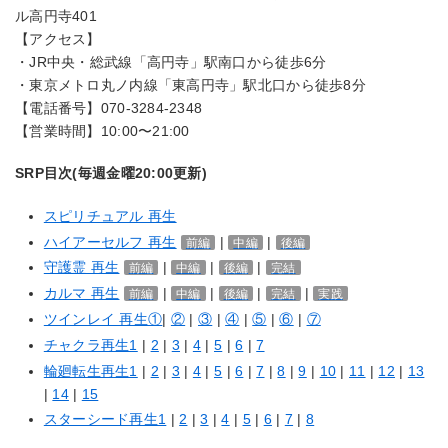
ル高円寺401
【アクセス】
・JR中央・総武線「高円寺」駅南口から徒歩6分
・東京メトロ丸ノ内線「東高円寺」駅北口から徒歩8分
【電話番号】070-3284-2348
【営業時間】10:00〜21:00
SRP目次(毎週金曜20:00更新)
スピリチュアル 再生
ハイアーセルフ 再生
|
|
前編
中編
後編
守護霊 再生
|
|
|
前編
中編
後編
完結
カルマ 再生
|
|
|
|
前編
中編
後編
完結
実践
ツインレイ 再生①
|
②
|
③
|
④
|
⑤
|
⑥
|
⑦
チャクラ再生1
|
2
|
3
|
4
|
5
|
6
|
7
輪廻転生再生1
|
2
|
3
|
4
|
5
|
6
|
7
|
8
|
9
|
10
|
11
|
12
|
13
|
14
|
15
スターシード再生1
|
2
|
3
|
4
|
5
|
6
|
7
|
8