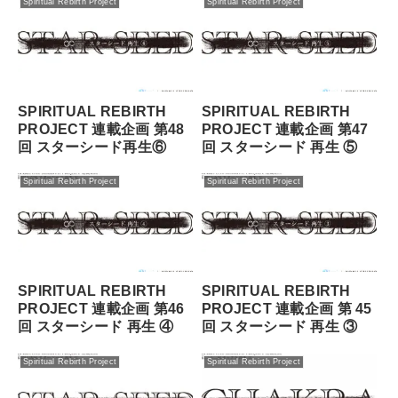
Spiritual Rebirth Project
Spiritual Rebirth Project
SPIRITUAL REBIRTH
SPIRITUAL REBIRTH
PROJECT 連載企画 第48
PROJECT 連載企画 第47
回 スターシード再⽣⑥
回 スターシード 再⽣ ⑤
Spiritual Rebirth Project
Spiritual Rebirth Project
SPIRITUAL REBIRTH
SPIRITUAL REBIRTH
PROJECT 連載企画 第46
PROJECT 連載企画 第 45
回 スターシード 再⽣ ④
回 スターシード 再⽣ ③
Spiritual Rebirth Project
Spiritual Rebirth Project