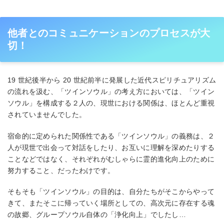
他者とのコミュニケーションのプロセスが⼤
切！
19 世紀後半から 20 世紀前半に発展した近代スピリチュアリズム
の流れを汲む、「ツインソウル」の考え⽅においては、「ツイン
ソウル」を構成する２⼈の、現世における関係は、ほとんど重視
されていませんでした。
宿命的に定められた関係性である「ツインソウル」の義務は、２
⼈が現世で出会って対話をしたり、お互いに理解を深めたりする
ことなどではなく、それぞれがむしゃらに霊的進化向上のために
努⼒すること、だったわけです。
そもそも「ツインソウル」の⽬的は、⾃分たちがそこからやって
きて、またそこに帰っていく場所としての、⾼次元に存在する魂
の故郷、グループソウル⾃体の「浄化向上」でしたし…