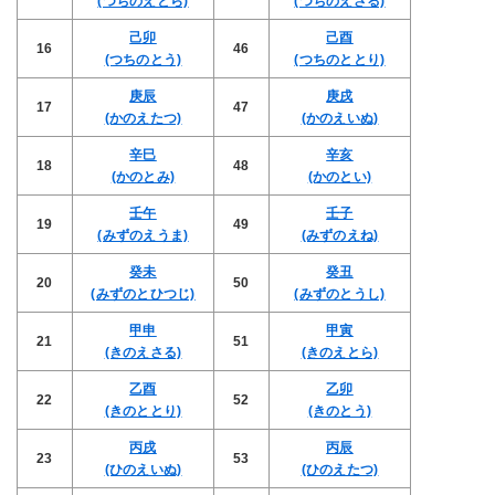
(つちのえとら)
(つちのえさる)
己卯
己酉
16
46
(つちのとう)
(つちのととり)
庚辰
庚戌
17
47
(かのえたつ)
(かのえいぬ)
辛巳
辛亥
18
48
(かのとみ)
(かのとい)
壬午
壬子
19
49
(みずのえうま)
(みずのえね)
癸未
癸丑
20
50
(みずのとひつじ)
(みずのとうし)
甲申
甲寅
21
51
(きのえさる)
(きのえとら)
乙酉
乙卯
22
52
(きのととり)
(きのとう)
丙戌
丙辰
23
53
(ひのえいぬ)
(ひのえたつ)