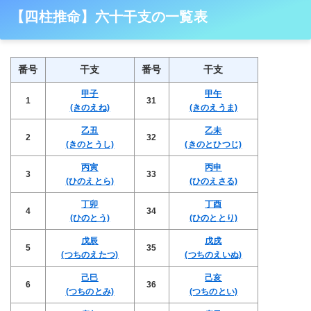
【四柱推命】六十干支の一覧表
番号
干支
番号
干支
甲子
甲午
1
31
(きのえね)
(きのえうま)
乙丑
乙未
2
32
(きのとうし)
(きのとひつじ)
丙寅
丙申
3
33
(ひのえとら)
(ひのえさる)
丁卯
丁酉
4
34
(ひのとう)
(ひのととり)
戊辰
戊戌
5
35
(つちのえたつ)
(つちのえいぬ)
己巳
己亥
6
36
(つちのとみ)
(つちのとい)