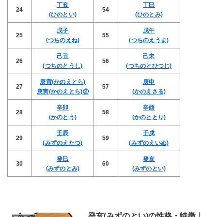
丁亥
丁巳
24
54
(ひのとい)
(ひのとみ)
戊子
戊午
25
55
(つちのえね)
(つちのえうま)
己丑
己未
26
56
(つちのとうし)
(つちのとひつじ)
庚寅(かのえとら)
庚申
27
57
庚寅(かのえとら)②
(かのえさる)
辛卯
辛酉
28
58
(かのとう)
(かのととり)
壬辰
壬戌
29
59
(みずのえたつ)
(みずのえいぬ)
癸巳
癸亥
30
60
(みずのとみ)
(みずのとい)
癸亥(みずのとい)の性格・特徴｜