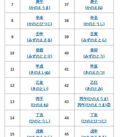
庚午
庚子
7
37
(かのえうま)
(かのえね)
辛未
辛丑
8
38
(かのとひつじ)
(かのとうし)
壬申
壬寅
9
39
(みずのえさる)
(みずのえとら)
癸酉
癸卯
10
40
(みずのととり)
(みずのとう)
甲戌
甲辰
11
41
(きのえいぬ)
(きのえたつ)
乙亥
乙巳
12
42
(きのとい)
(きのとみ)
丙子
丙午(ひのえうま)
13
43
(ひのえね)
丙午(ひのえうま)②
丁丑
丁未
14
44
(ひのとうし)
(ひのとひつじ)
戊寅
戊申
15
45