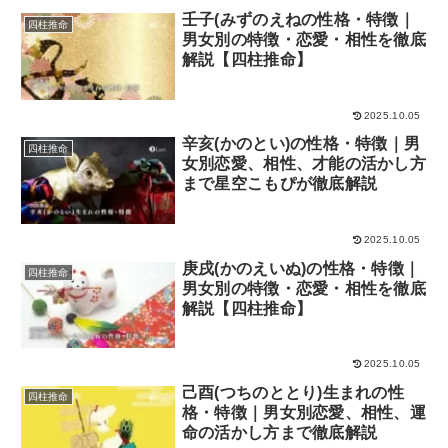
壬子(みずのえねの性格・特徴｜
四柱推命
男女別の特徴・恋愛・相性を徹底
解説【四柱推命】
2025.10.05
辛亥(かのとい)の性格・特徴｜男
四柱推命
女別恋愛、相性、才能の活かし方
まで星空こもぴが徹底解説
2025.10.05
庚戌(かのえいぬ)の性格・特徴｜
四柱推命
男女別の特徴・恋愛・相性を徹底
解説【四柱推命】
2025.10.05
己酉(つちのととり)生まれの性
四柱推命
格・特徴｜男女別恋愛、相性、運
命の活かし方まで徹底解説