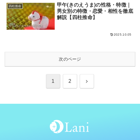
甲午(きのえうま)の性格・特徴｜
四柱推命
男女別の特徴・恋愛・相性を徹底
解説【四柱推命】
2025.10.05
次のページ
次
1
2
へ