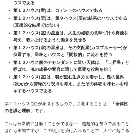
ウスである
第１２ハウス(室)は、カデントのハウスである
第１２ハウス(室)は、第９ハウス(室)の結果のハウスである
(直接的な結果ではない)
第１２ハウス(室)の星座は、人生の経験の意味づけや真価を
与え、吸い上げるような働きを見せる
第１２ハウス(室)の星座は、その支配星(カスプルーラー)が
位置する、星座とハウスと「間接的」に流れを持つ
第１２ハウス側のアセンダントに近い天体は、「上昇星」と
呼ばれ、魂の成長や変容に関して重要な役割を担う
第１２ハウス(室)は、魂が望む生き方を暗示し、魂の世界
(次元)から俯瞰的な視点を与え、またその体験を味わいを暗
示するハウスである
第１２ハウス(室)が象徴するもので、共通することは、
「全体性
の意識と理解」
です。
これは日常的には頷くことができない、超越的な視点であること
は百も承知ですが、この視点を受け入れることで、人生に起こる