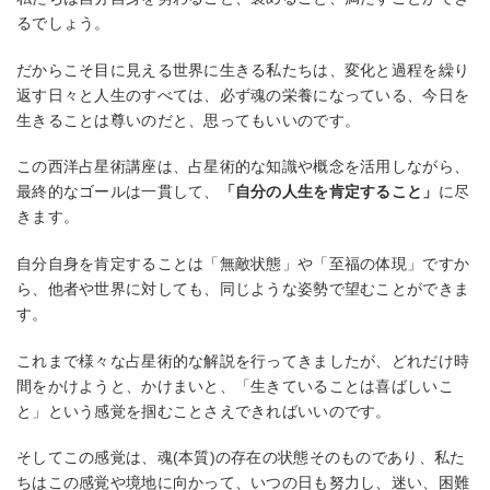
るでしょう。
だからこそ目に見える世界に生きる私たちは、変化と過程を繰り
返す日々と人生のすべては、必ず魂の栄養になっている、今日を
生きることは尊いのだと、思ってもいいのです。
この西洋占星術講座は、占星術的な知識や概念を活用しながら、
最終的なゴールは一貫して、
「自分の人生を肯定すること」
に尽
きます。
自分自身を肯定することは「無敵状態」や「至福の体現」ですか
ら、他者や世界に対しても、同じような姿勢で望むことができま
す。
これまで様々な占星術的な解説を行ってきましたが、どれだけ時
間をかけようと、かけまいと、「生きていることは喜ばしいこ
と」という感覚を掴むことさえできればいいのです。
そしてこの感覚は、魂(本質)の存在の状態そのものであり、私た
ちはこの感覚や境地に向かって、いつの日も努力し、迷い、困難