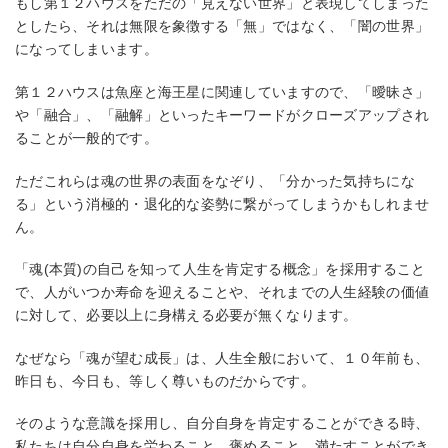
もし第１２ハウスをただの「見えない世界」と表現してしまった
としたら、それは無限を象徴する「無」ではなく、「闇の世界」
になってしまいます。
第１２ハウスは魚座と海王星に関連していますので、「曖昧さ」
や「融合」、「融解」といったキーワードがクローズアップされ
ることが一般的です。
ただこれらは魂の世界の表面をなぞり、「分かった気持ちにな
る」という消極的・退化的な姿勢に繋がってしまうかもしれませ
ん。
「魂(本質)の自己を知って人生を肯定する概念」を採用すること
で、人がいつか寿命を迎えることや、それまでの人生経験の価値
に対して、必要以上に身構える必要が無くなります。
なぜなら「魂が望む成長」は、人生全般において、１０年前も、
昨日も、今日も、等しく尊いものだからです。
そのような意識を採用し、自分自身を肯定することができる時、
私たちは自分自身を労わること、褒めること、満たすことができ