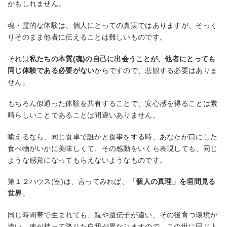
かもしれません。
魂・霊的な体験は、個人にとっての真実ではありますが、そっく
りそのまま他者に伝えることは難しいものです。
それは
私たちの本質(魂)の自己に出会うことが、他者にとっても
同じ体験である必要がない
からですので、悲観する必要はありま
せん。
もちろん似通った体験を共有することで、安心感を得ることは素
晴らしいことであることは間違いありません。
喩えるなら、同じ食卓で誰かと食事をする時、あなたが口にした
食べ物がいかに美味しくて、その感動をいくら表現しても、同じ
ような感覚になってもらえないようなものです。
第１２ハウス(室)は、言ってみれば、
「個人の真理」を垣間見る
世界
。
同じ時間帯で生まれても、親や遺伝子が違い、その後育つ環境が
違い、魂が持って降りた自我が異なりますので、この世に同じ人