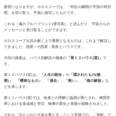
復習になりますが、ホロスコープは、「特定の瞬間の宇宙の時空
間」を切り取り、平面に描写したものです。
これを「魂のブループリント(青写真)」と読んだり、宇宙からの
メッセージと受け取ることができます。
ホロスコープを読み解く上で重要となるものは、これまで解説し
てきました、惑星 / 小惑星・星座とハウスです。
今回の講座は、ハウス別解説の最後の
「第１２ハウス(室)」
で
す。
第１２ハウス(室)は、
「人生の統合」
や
「隠されたもの(秘
密)」
、
「曖昧なもの」
、
「過去」
、
「救い」
、
「魂の解放」
な
どを表します。
第１１ハウス(室)では、他者との理解と協調が果たされ、物質世
界における達成感と苦労、物事の変化と発展が経験されました。
それは「与えられた生命を果たす」という意味での、「貢献」で