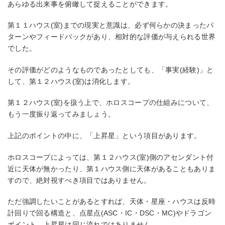
あらゆる出来事を俯瞰して捉えることができます。
第１１ハウス(室)までの現実と意識は、必ず何らかの決まったパ
ターンやフィードバックがあり、相対的な評価が与えられる世界
でした。
その評価がどのようなものであったとしても、「事実(経験)」と
して、第１２ハウス(室)は消化します。
第１２ハウス(室)を扱う上で、ホロスコープの仕組みについて、
もう一度振り返ってみましょう。
上記のポイントの中に、「上昇星」という項目があります。
ホロスコープによっては、第１２ハウス(室)側のアセンダント付
近に天体が無かったり、第１ハウス側に天体があることもありま
すので、絶対視すべき項目ではありません。
ただ強調したいことがあるとすれば、天体・星座・ハウスは反時
計回りで回る構造と、点星点(ASC・IC・DSC・MC)やドラゴン
ポイント、上昇星は同じ流れではありません。