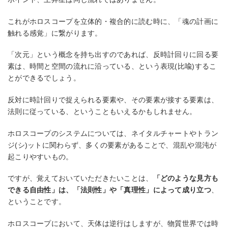
これがホロスコープを立体的・複合的に読む時に、「魂の計画に
触れる感覚」に繋がります。
「次元」という概念を持ち出すのであれば、反時計回りに回る要
素は、時間と空間の流れに沿っている、という表現(比喩)するこ
とができるでしょう。
反対に時計回りで捉えられる要素や、その要素が接する要素は、
法則に従っている、ということもいえるかもしれません。
ホロスコープのシステムについては、ネイタルチャートやトラン
ジ(シ)ットに関わらず、多くの要素があることで、混乱や混沌が
起こりやすいもの。
ですが、覚えておいていただきたいことは、
「どのような見方も
できる自由性」は、「法則性」や「真理性」によって成り立つ
、
ということです。
ホロスコープにおいて、天体は逆行はしますが、物質世界では時