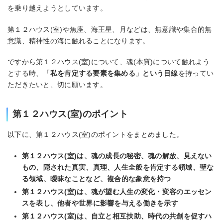
を乗り越えようとしています。
第１２ハウス(室)や魚座、海王星、月などは、無意識や集合的無
意識、精神性の海に触れることになります。
ですから第１２ハウス(室)について、魂(本質)について触れよう
とする時、
「私を肯定する要素を集める」という目線
を持ってい
ただきたいと、切に願います。
第１２ハウス(室)のポイント
以下に、第１２ハウス(室)のポイントをまとめました。
第１２ハウス(室)は、魂の成長の秘密、魂の解放、見えない
もの、隠された真実、真理、人生全般を肯定する領域、聖な
る領域、曖昧なことなど、複合的な象意を持つ
第１２ハウス(室)は、魂が望む人生の変化・変容のエッセン
スを表し、他者や世界に影響を与える働きを示す
第１２ハウス(室)は、自立と相互扶助、時代の共創を促すハ