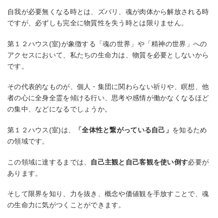
自我が必要無くなる時とは、ズバリ、魂が肉体から解放される時
ですが、必ずしも完全に物質性を失う時とは限りません。
第１２ハウス(室)が象徴する「魂の世界」や「精神の世界」への
アクセスにおいて、私たちの生命力は、物質を必要としないから
です。
その代表的なものが、個人・集団に関わらない祈りや、瞑想、他
者の心に全身全霊を傾ける行い、思考や感情が働かなくなるほど
の集中、などになるでしょうか。
第１２ハウス(室)は、
「全体性と繋がっている自己」
を知るため
の領域です。
この領域に達するまでは、
自己主観と自己客観を使い倒す
必要が
あります。
そして限界を知り、力を抜き、概念や価値観を手放すことで、魂
の生命力に気がつくことができます。