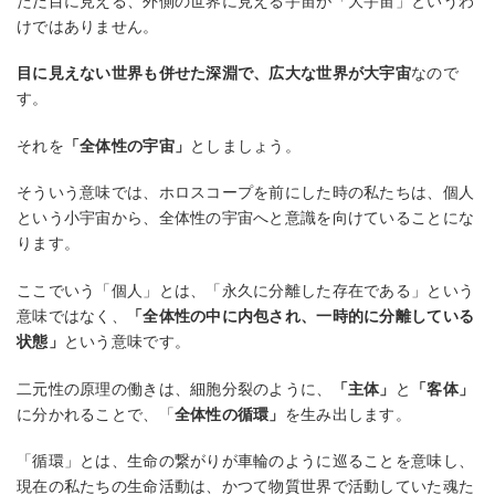
ただ目に見える、外側の世界に見える宇宙が「大宇宙」というわ
けではありません。
目に見えない世界も併せた深淵で、広大な世界が大宇宙
なので
す。
それを
「全体性の宇宙」
としましょう。
そういう意味では、ホロスコープを前にした時の私たちは、個人
という小宇宙から、全体性の宇宙へと意識を向けていることにな
ります。
ここでいう「個人」とは、「永久に分離した存在である」という
意味ではなく、
「全体性の中に内包され、一時的に分離している
状態」
という意味です。
二元性の原理の働きは、細胞分裂のように、
「主体」
と
「客体」
に分かれることで、「
全体性の循環」
を生み出します。
「循環」とは、生命の繋がりが車輪のように巡ることを意味し、
現在の私たちの生命活動は、かつて物質世界で活動していた魂た