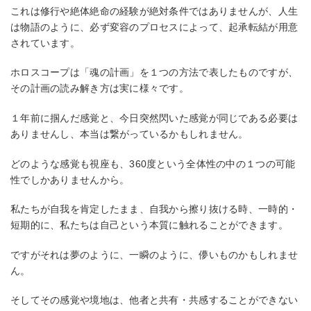
これは修行や絶体絶命の経験が絶対条件ではありませんが、人生
は物語のように、必ず変容のプロセスによって、起承転結が用意
されています。
ホロスコープは「魂の計画」を１つの方法で表したものですが、
その計画の読み解き方は実に様々です。
１年前に掴んだ感覚と、今日突然閃いた感覚が同じである必要は
ありませんし、本当は繋がっているかもしれません。
どのような感覚も視座も、360度という全体性の中の１つの可能
性でしかありませんから。
私たちが自我を肯定したまま、自我から擦り抜ける時、一時的・
短期的に、私たちは自己という本質に触れることができます。
ですがそれは夢のように、一瞬のように、儚いものかもしれませ
ん。
そしてその感覚や境地は、他者と共有・共感することができない