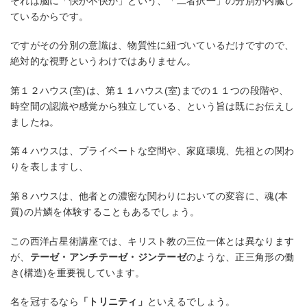
それは脳に「快か不快か」という、「二者択一」の分別が内臓し
ているからです。
ですがその分別の意識は、物質性に紐づいているだけですので、
絶対的な視野というわけではありません。
第１２ハウス(室)は、第１１ハウス(室)までの１１つの段階や、
時空間の認識や感覚から独立している、という旨は既にお伝えし
ましたね。
第４ハウスは、プライベートな空間や、家庭環境、先祖との関わ
りを表しますし、
第８ハウスは、他者との濃密な関わりにおいての変容に、魂(本
質)の片鱗を体験することもあるでしょう。
この西洋占星術講座では、キリスト教の三位一体とは異なります
が、
テーゼ・アンチテーゼ・ジンテーゼ
のような、正三角形の働
き(構造)を重要視しています。
名を冠するなら
「トリニティ」
といえるでしょう。