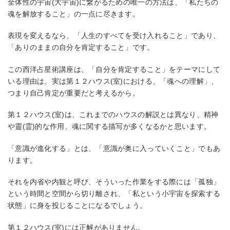
全体性の宇宙(大宇宙)に繋がるための唯一の方法は、「私たちの
魂を解放すること」の一点に尽きます。
表現を変えるなら、「人生のすべてを受け入れること」であり、
「ありのままの自分を肯定すること」です。
この西洋占星術講座は、「自分を肯定すること」をテーマにして
いる理由は、実は第１２ハウス(室)における、「魂への理解」、
つまり自己肯定が重要だと考えるから。
第１２ハウス(室)は、これまでのハウスの解説とは異なり、精神
や靈(霊)的な作用、魂に関する描写が多くなるかと思います。
「意識が進化する」とは、「意識が奥に入っていくこと」でもあ
ります。
それを内省や内観と呼び、そういった作業をする際には「孤独」
という時間と空間から切り離され、「私という小宇宙を探索する
状態」に身を投じることになるでしょう。
第１２ハウス(室)には正解がありません。