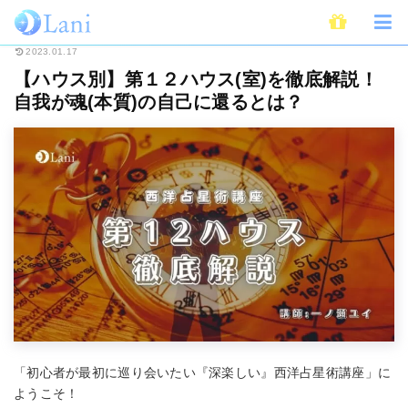
ホーム
占い
西洋占星術・ホロスコープ
【ハウス別】第１２ハウス(室)を
2023.01.17
【ハウス別】第１２ハウス(室)を徹底解説！
自我が魂(本質)の自己に還るとは？
「初心者が最初に巡り会いたい『深楽しい』西洋占星術講座」に
ようこそ！