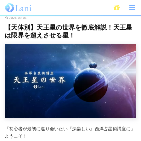
ホーム
占い
西洋占星術・ホロスコープ
天王星の講座
【天体別】天王
2024.09.01
【天体別】天王星の世界を徹底解説！天王星
は限界を超えさせる星！
「初心者が最初に巡り会いたい『深楽しい』西洋占星術講座に」
ようこそ！