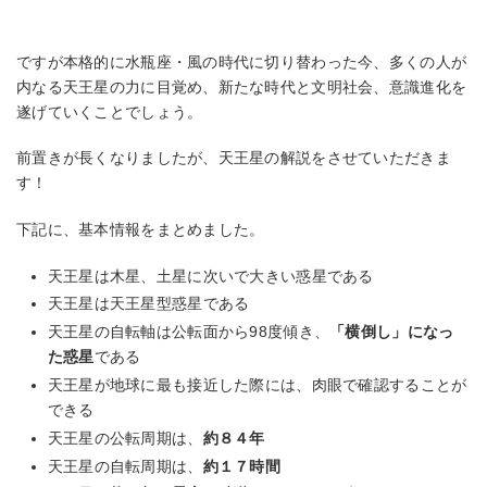
ですが本格的に水瓶座・風の時代に切り替わった今、多くの人が
内なる天王星の力に目覚め、新たな時代と文明社会、意識進化を
遂げていくことでしょう。
前置きが長くなりましたが、天王星の解説をさせていただきま
す！
下記に、基本情報をまとめました。
天王星は木星、土星に次いで大きい惑星である
天王星は天王星型惑星である
天王星の自転軸は公転面から98度傾き、
「横倒し」になっ
た惑星
である
天王星が地球に最も接近した際には、肉眼で確認することが
できる
天王星の公転周期は、
約８４年
天王星の自転周期は、
約１７時間