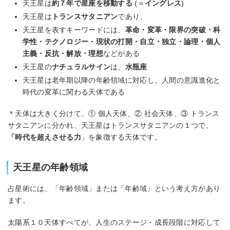
天王星は
約７年で星座を移動する
(＝
イングレス
)
天王星は
トランスサタニアン
であり、
天王星を表すキーワードには、
革命・変革・限界の突破・科
学性・テクノロジー・現状の打開・自立・独立・論理・個人
主義・反抗・解放・理想
などがある
天王星の
ナチュラルサイン
は、
水瓶座
天王星は老年期以降の年齢領域に対応し、人間の意識進化と
時代の変革に関わる天体である
＊天体は大きく分けて、① 個人天体、② 社会天体、③ トランス
サタニアンに分かれ、天王星はトランスサタニアンの１つで、
「時代を超えさせる力
」を象徴する天体です。
天王星の年齢領域
占星術には、「年齢領域」または「年齢域」という考え方があり
ます。
太陽系１０天体すべてが、人生のステージ・成長段階に対応して