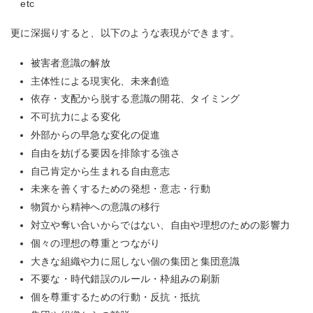
etc
更に深掘りすると、以下のような表現ができます。
被害者意識の解放
主体性による現実化、未来創造
依存・支配から脱する意識の開花、タイミング
不可抗力による変化
外部からの早急な変化の促進
自由を妨げる要因を排除する強さ
自己肯定から生まれる自由意志
未来を善くするための発想・意志・行動
物質から精神への意識の移行
対立や奪い合いからではない、自由や理想のための影響力
個々の理想の尊重とつながり
大きな組織や力に屈しない個の集団と集団意識
不要な・時代錯誤のルール・枠組みの刷新
個を尊重するための行動・反抗・抵抗