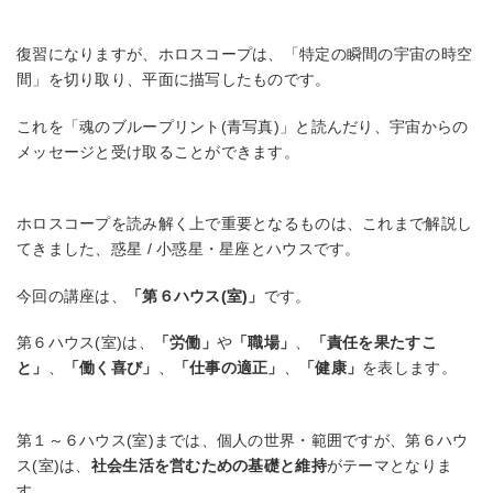
復習になりますが、ホロスコープは、「特定の瞬間の宇宙の時空
間」を切り取り、平面に描写したものです。
これを「魂のブループリント(青写真)」と読んだり、宇宙からの
メッセージと受け取ることができます。
ホロスコープを読み解く上で重要となるものは、これまで解説し
てきました、惑星 / 小惑星・星座とハウスです。
今回の講座は、
「第６ハウス(室)」
です。
第６ハウス(室)は、
「労働」
や
「職場」
、
「責任を果たすこ
と」
、
「働く喜び」
、
「仕事の適正」
、
「健康」
を表します。
第１～６ハウス(室)までは、個人の世界・範囲ですが、第６ハウ
ス(室)は、
社会生活を営むための基礎と維持
がテーマとなりま
す。