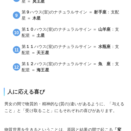
星 ＝
冥王星
第
９
ハウス(室)のナチュラルサイン ＝
射手座
：支配
星 ＝
木星
第
１０
ハウス(室)のナチュラルサイン ＝
山羊座
：支
配星 ＝
土星
第
１１
ハウス(室)のナチュラルサイン ＝
水瓶座
：支
配星 ＝
天王星
第
１２
ハウス(室)のナチュラルサイン ＝
魚 座
：支
配星 ＝
海王星
人に応える喜び
男女の間で物質的・精神的な(質の)違いがあるように、「与える
こと」と「受け取ること」にもそれぞれの喜びがあります。
物質世界を生きるということは、原因と結果の間で起こる
「変