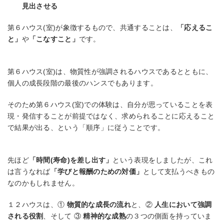
見出させる
第６ハウス(室)が象徴するもので、共通することは、
「応えるこ
と」
や
「こなすこと」
です。
第６ハウス(室)は、物質性が強調されるハウスであるとともに、
個人の成長段階の最後のハンスでもあります。
そのため第６ハウス(室)での体験は、自分が思っていることを表
現・発信することが前提ではなく、求められることに応えること
で結果が出る、という「順序」に従うことです。
先ほど
「時間(寿命)を差し出す」
という表現をしましたが、これ
は言うなれば
「学びと報酬のための対価」
として支払うべきもの
なのかもしれません。
１２ハウスは、①
物質的な成長の流れ
と、②
人生において強調
される役割
、そして ③
精神的な成熟
の３つの側面を持っていま