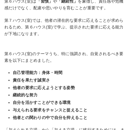
第６ハウス(室)は
「習慣」
や
「継続性」
を象徴し、責任感や危機
感だけでなく、配慮や思いやりを育むことが重要です。
第７ハウス(室)では、他者の潜在的な要求に応えることが求めら
れるため、第６ハウス(室)で学ぶ、提示された要求に応える能力
が下地になります。
第６ハウス(室)のテーマうち、特に強調され、自覚されるべき要
素を以下にまとめました。
自己管理能力：身体・時間
責任を果たす誠実さ
他者の要求に応えようとする姿勢
継続的な努力
自分を活かすことができる環境
与えられる要求をチャンスと捉えること
他者との関わりの中で自分を抑えること
「与えられる立場」から「与える立場」に移行するためには、ま