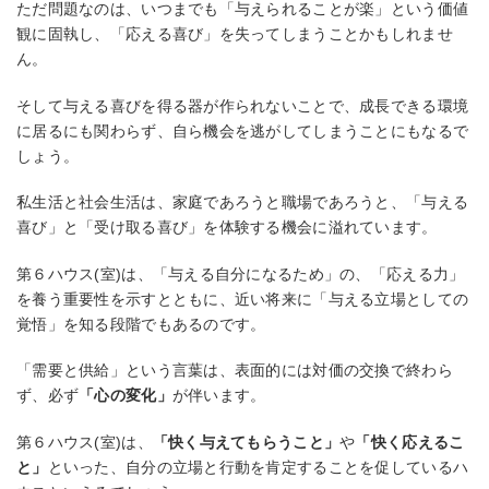
ただ問題なのは、いつまでも「与えられることが楽」という価値
観に固執し、「応える喜び」を失ってしまうことかもしれませ
ん。
そして与える喜びを得る器が作られないことで、成長できる環境
に居るにも関わらず、自ら機会を逃がしてしまうことにもなるで
しょう。
私生活と社会生活は、家庭であろうと職場であろうと、「与える
喜び」と「受け取る喜び」を体験する機会に溢れています。
第６ハウス(室)は、「与える自分になるため」の、「応える力」
を養う重要性を示すとともに、近い将来に「与える立場としての
覚悟」を知る段階でもあるのです。
「需要と供給」という言葉は、表面的には対価の交換で終わら
ず、必ず
「心の変化」
が伴います。
第６ハウス(室)は、
「快く与えてもらうこと」
や
「快く応えるこ
と」
といった、自分の立場と行動を肯定することを促しているハ