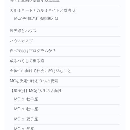
時間と空間を定義する点星点
カルミネート / カルミネイトと成功期
MCが発揮される時期とは
境界線とハウス
ハウスカスプ
自己実現はプログラムか？
成るべくして至る道
全体性に向けて社会に溶け込むこと
MCを決定づける３つの要素
【星座別】MCが人生の方向性
MC ｘ 牡羊座
MC ｘ 牡牛座
MC ｘ 双子座
MC ｘ 蟹座