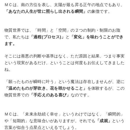
ＭＣは、南の方位を表し、太陽が最も昇る正午の地点でもあり、
「あなたの人生が世に照らし出される瞬間」
の象徴です。
物質世界では、「時間」と「空間」の２つの制約・制限のお陰
で、私たちは
「過程(プロセス)」
と
「変化」を味わうことができ
ます。
そこには善悪の判断や基準はなく、ただ原因と結果、つまり事実
という現実があるだけ、ということは何度もお伝えしてきました
ね。
「願ったものが瞬時に叶う」という魔法は存在しませんが、逆に
「温めたものが芽吹き、花を咲かせること」
を体験するが、この
物質世界での
「手応えのある喜び」
なのです。
ＭＣは、「未来永劫続く幸せ」というわけではなく、「瞬間的」
や「短期的」な意味合いがありますが、それでも
「成就」
という
言葉が似合う点星点といえるでしょう。