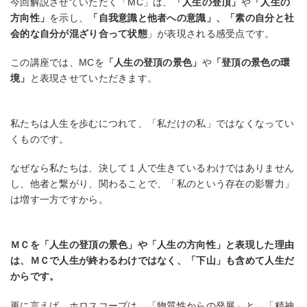
今回解説させていただく「MC」は、
「人生の登頂」
や
「人生の
方向性」
を示し、
「自我意識と他者への意識」、「素の自分と社
会的な自分が混ざり合って状態
」が表現される感受点です。
この講座では、MCを
「人生の登頂の景色」
や
「登頂の景色の環
境」
と表現させていただきます。
私たちは人生を歩むにつれて、「私だけの私」ではなくなってい
くものです。
なぜなら私たちは、決して１人で生きているわけではありません
し、他者と繋がり、関わることで、「私のという存在の影響力」
は増す一方ですから。
ＭＣを「人生の登頂の景色」や「人生の方向性」と表現した理由
は、ＭＣで人生が終わるわけではなく、「下山」も含めて人生だ
からです。
更に言えば、ホロスコープは、「物質性からの発展」と、「精神