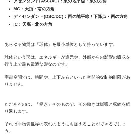
アセンダント(ASC/AC)：東の地平線・東の方角
MC：天頂・南の方角
ディセンダント(DSC/DC)：西の地平線 / 下降点・西の方角
IC：天底・北の方角
あらゆる物質は「球体」を最小単位として持っています。
球体という形は、エネルギーが還元や、外部からの影響の吸収を
行う上で最も最適な形なのです。
宇宙空間では、時間や、上下左右といった空間的な制約制限があ
りません。
ただあるのは、「働き」そのもので、その働きは膨張と収縮を繰
り返します。
それは非物質世界の表れのようにも捉えることができるでしょ
う。