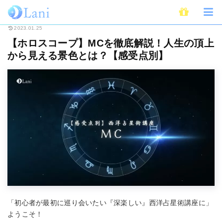
ホーム
占い
西洋占星術・ホロスコープ
【ホロスコープ】MCを徹底解説
2023.01.25
【ホロスコープ】MCを徹底解説！人生の頂上
から見える景色とは？【感受点別】
「初心者が最初に巡り会いたい『深楽しい』西洋占星術講座に」
ようこそ！