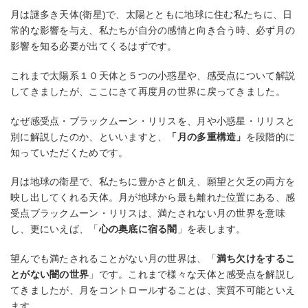
月は謎多き天体(衛星)で、太陽とともに地球に住む私たちに、日
常的な影響を与え、私たちが自分の感情と向き合う時、必ず月の
影響を知る必要が出てくるはずです。
これまで太陽系１０天体と５つの小惑星や、感受点について解説
してきましたが、ここにきて再度月の世界に戻ってきました。
なぜ感受点・ブラックムーン・リリスを、月や小惑星・リリスと
別に解説したのか、といいますと、
「月の多重構造」
を段階的に
知っていただくためです。
月は地球の衛星で、私たちに豊かさと飢え、願望と欠乏の両方を
映し出してくれる天体。月が地球から最も離れた位置にある、感
受点ブラックムーン・リリスは、満たされない月の世界を意味
し、更にいえば、「
心の奥底に宿る闇
」を表します。
望んでも満たされることがない月の世界は、「
満ち欠けをするこ
とがない闇の世界
」です。これまで様々な天体と感受点を解説し
てきましたが、月をコントロールすることは、実質不可能といえ
ます。