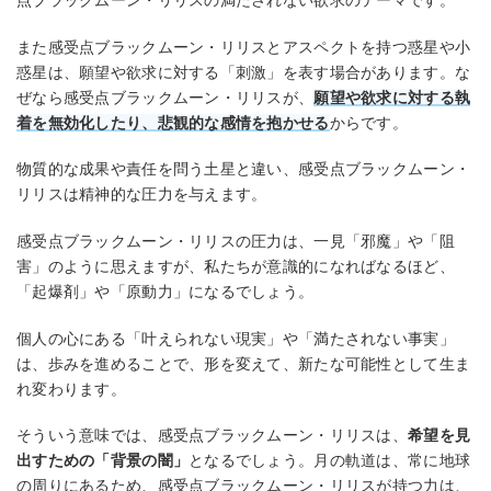
点ブラックムーン・リリスの満たされない欲求のテーマです。
また感受点ブラックムーン・リリスとアスペクトを持つ惑星や小
惑星は、願望や欲求に対する「刺激」を表す場合があります。な
ぜなら感受点ブラックムーン・リリスが、
願望や欲求に対する執
着を無効化したり、悲観的な感情を抱かせる
からです。
物質的な成果や責任を問う土星と違い、感受点ブラックムーン・
リリスは精神的な圧力を与えます。
感受点ブラックムーン・リリスの圧力は、一見「邪魔」や「阻
害」のように思えますが、私たちが意識的になればなるほど、
「起爆剤」や「原動力」になるでしょう。
個人の心にある「叶えられない現実」や「満たされない事実」
は、歩みを進めることで、形を変えて、新たな可能性として生ま
れ変わります。
そういう意味では、感受点ブラックムーン・リリスは、
希望を見
出すための「背景の闇」
となるでしょう。月の軌道は、常に地球
の周りにあるため、感受点ブラックムーン・リリスが持つ力は、