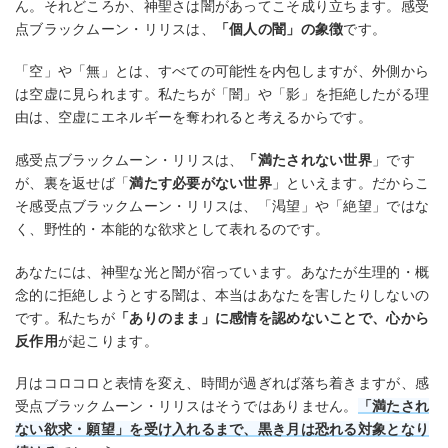
ん。それどころか、神聖さは闇があってこそ成り立ちます。感受
点ブラックムーン・リリスは、
「個人の闇」の象徴
です。
「空」や「無」とは、すべての可能性を内包しますが、外側から
は空虚に見られます。私たちが「闇」や「影」を拒絶したがる理
由は、空虚にエネルギーを奪われると考えるからです。
感受点ブラックムーン・リリスは、
「満たされない世界
」です
が、裏を返せば「
満たす必要がない世界
」といえます。だからこ
そ感受点ブラックムーン・リリスは、「渇望」や「絶望」ではな
く、野性的・本能的な欲求として表れるのです。
あなたには、神聖な光と闇が宿っています。あなたが生理的・概
念的に拒絶しようとする闇は、本当はあなたを害したりしないの
です。私たちが
「ありのまま」に感情を認めないことで、心から
反作用
が起こります。
月はコロコロと表情を変え、時間が過ぎれば落ち着きますが、感
受点ブラックムーン・リリスはそうではありません。
「満たされ
ない欲求・願望」を受け入れるまで、黒き月は恐れる対象となり