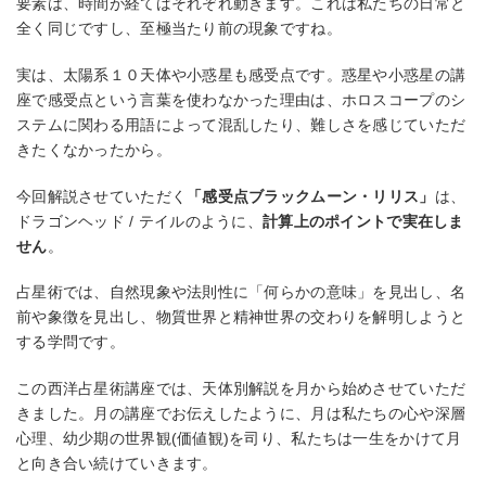
要素は、時間が経てばそれぞれ動きます。これは私たちの日常と
全く同じですし、至極当たり前の現象ですね。
実は、太陽系１０天体や小惑星も感受点です。惑星や小惑星の講
座で感受点という言葉を使わなかった理由は、ホロスコープのシ
ステムに関わる用語によって混乱したり、難しさを感じていただ
きたくなかったから。
今回解説させていただく
「感受点ブラックムーン・リリス」
は、
ドラゴンヘッド / テイルのように、
計算上のポイントで実在しま
せん
。
占星術では、自然現象や法則性に「何らかの意味」を見出し、名
前や象徴を見出し、物質世界と精神世界の交わりを解明しようと
する学問です。
この西洋占星術講座では、天体別解説を月から始めさせていただ
きました。月の講座でお伝えしたように、月は私たちの心や深層
心理、幼少期の世界観(価値観)を司り、私たちは一生をかけて月
と向き合い続けていきます。