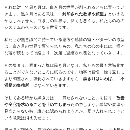
それに対して黒き月は、白き月の世界が創られるともに育ってい
きます。黒き月はある意味、
「封印された欲求や願望」
といえる
かもしれません。白き月の世界は、良くも悪くも、私たちの心の
システムのベースとなる世界です。
私たちが無意識的に持っている思考や感情の癖・パターンの原型
は、白き月の世界で育てられたもの。私たちの心の中には、様々
な癖が積もっては絡まり、次第に凝縮され塊となっていきます。
その集まり、固まった塊は黒き月となり、私たちの最も意識化す
ることができないところに眠るのです。物事は習慣・繰り返しに
より調整され、強化されていきますから、
黒き月はいわば、「不
満足の集積所」
になっていきます。
そしてある時から黒き月は、「満たされないこと」を悟り、
改善
や変化を求めることを止めてしまった
のでしょう。希望や展望が
見当たらない時、誰かに認められようとか、受け入れられようと
いう意識は消え失せます。