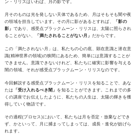
ン・リリスはいわば、月の影です。
月そのものは光を発しない天体であるため、月はそもそも闇や夜
の領域を担当しています。その月に影があるとすれば、
「影の
影」
であり、感受点ブラックムーン・リリスは、太陽に照らされ
ることがない、
「満たされることがない月」
だからです。
この「満たされない月」は、私たちの心の底、顕在意識と潜在意
識(精神世界の領域)の狭間にあるため、簡単には意識することが
できません。意識できないけれど、私たちに確実に影響を与える
闇の領域、それが感受点ブラックムーン・リリスなのです。
今回解説する感受点ブラックムーン・リリスを知ることで、あな
たは
「受け入れるべき闇」
を知ることができます。これまでの多
くの講座でお伝えしたように、私たちの人生は、太陽の輝きを獲
得していく物語です。
その過程(プロセス)において、私たちは月を否定・放棄などでき
ず、かといって、月に捕まってしまっては、成長・進化が妨げら
れます。