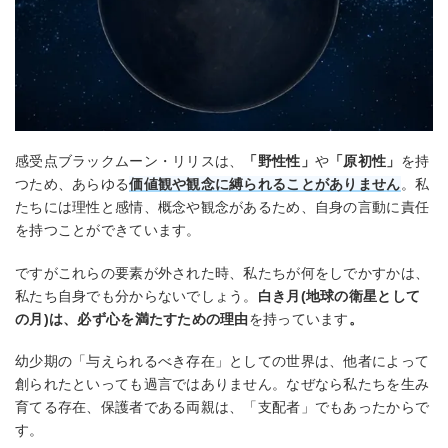
感受点ブラックムーン・リリスは、
「野性性」
や
「原初性」
を持
つため、あらゆる
価値観や観念に縛られることがありません
。私
たちには理性と感情、概念や観念があるため、自身の言動に責任
を持つことができています。
ですがこれらの要素が外された時、私たちが何をしでかすかは、
私たち自身でも分からないでしょう。
白き月(地球の衛星として
の月)は、必ず心を満たすための理由
を持っています
。
幼少期の「与えられるべき存在」としての世界は、他者によって
創られたといっても過言ではありません。なぜなら私たちを生み
育てる存在、保護者である両親は、「支配者」でもあったからで
す。