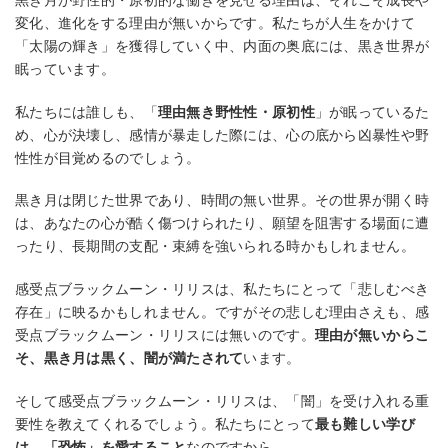
黒き月が野性的・原初的な働きを見せる理由は、それこそ成長や
変化、進化をする理由が無いからです。私たちが人生をかけて
「太陽の輝き」を獲得していく中、内面の奥底には、黒き世界が
眠っています。
私たちには誰しも、「
理由無き野性性・原初性
」が眠っているた
め、心が決壊し、感情が暴走した際には、心の底から凶暴性や野
性性が目覚めるのでしょう。
黒き月は閉じた世界であり、時間の無い世界。その世界が開く時
は、あなたの心が酷く傷つけられたり、願望を阻害する場面に遭
ったり、長期間の支配・束縛を強いられる時かもしれません。
感受点ブラックムーン・リリスは、私たちにとって「悲しむべき
存在」に映るかもしれません。ですがその悲しむ理由さえも、感
受点ブラックムーン・リリスには無いのです。
理由が無いからこ
そ、黒き月は黒く、闇が満たされて
います。
そして感受点ブラックムーン・リリスは、「闇」を受け入れる重
要性を教えてくれるでしょう。私たちにとって
最も難しい学び
は、「恐怖」を愛すること
なのですから。