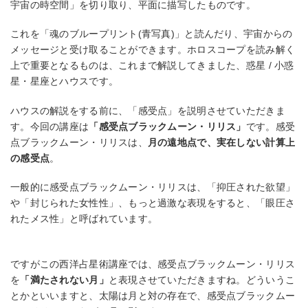
宇宙の時空間」を切り取り、平面に描写したものです。
これを「魂のブループリント(青写真)」と読んだり、宇宙からの
メッセージと受け取ることができます。ホロスコープを読み解く
上で重要となるものは、これまで解説してきました、惑星 / 小惑
星・星座とハウスです。
ハウスの解説をする前に、「感受点」を説明させていただきま
す。今回の講座は
「感受点ブラックムーン・リリス」
です。感受
点ブラックムーン・リリスは、
月の遠地点で、実在しない計算上
の感受点
。
一般的に感受点ブラックムーン・リリスは、「抑圧された欲望」
や「封じられた女性性」、もっと過激な表現をすると、「眼圧さ
れたメス性」と呼ばれています。
ですがこの西洋占星術講座では、感受点ブラックムーン・リリス
を
「満たされない月」
と表現させていただきますね。どういうこ
とかといいますと、太陽は月と対の存在で、感受点ブラックムー