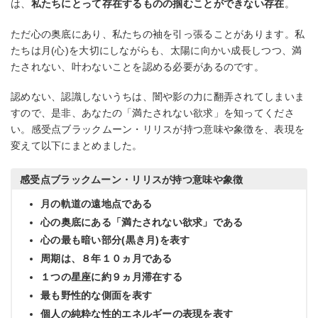
は、
私たちにとって存在するものの掴むことができない存在
。
ただ心の奥底にあり、私たちの袖を引っ張ることがあります。私
たちは月(心)を大切にしながらも、太陽に向かい成長しつつ、満
たされない、叶わないことを認める必要があるのです。
認めない、認識しないうちは、闇や影の力に翻弄されてしまいま
すので、是非、あなたの「満たされない欲求」を知ってくださ
い。感受点ブラックムーン・リリスが持つ意味や象徴を、表現を
変えて以下にまとめました。
感受点ブラックムーン・リリスが持つ意味や象徴
月の軌道の遠地点である
心の奥底にある「満たされない欲求」である
心の最も暗い部分(黒き月)を表す
周期は、８年１０ヵ月である
１つの星座に約９ヵ月滞在する
最も野性的な側面を表す
個人の純粋な性的エネルギーの表現を表す